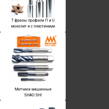
T фрезы профили П и U
монолит и с пластинами
Метчики машинные
SHAO SHI