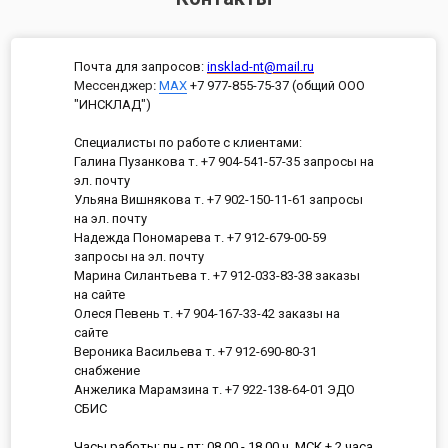
Почта для запросов:
insklad-nt@mail.ru
Мессенджер
:
MAX
+7 977-855-75-37 (общий ООО
"ИНСКЛАД")
Специалисты по работе с клиентами:
Галина Пузанкова т. +7 904-541-57-35 запросы на
эл. почту
Ульяна Вишнякова т. +7 902-150-11-61 запросы
на эл. почту
Надежда Пономарева т. +7 912-679-00-59
запросы на эл. почту
Марина Силантьева т. +7 912-033-83-38 заказы
на сайте
Олеся Певень т. +7 904-167-33-42 заказы на
сайте
Вероника Васильева т. +7 912-690-80-31
снабжение
Анжелика Марамзина т. +7 922-138-64-01 ЭДО
СБИС
Часы работы: пн - пт: 08.00 - 18.00 ч. МСК + 2 часа