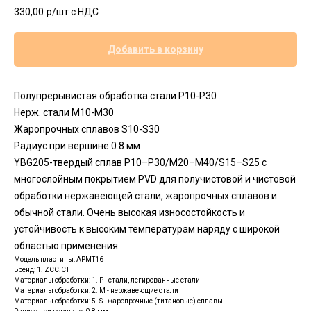
330,00
р/шт c НДС
Добавить в корзину
Полупрерывистая обработка стали P10-Р30
Нерж. стали M10-М30
Жаропрочных сплавов S10-S30
Радиус при вершине 0.8 мм
YBG205-твердый сплав P10–P30/M20–M40/S15–S25 с
многослойным покрытием PVD для получистовой и чистовой
обработки нержавеющей стали, жаропрочных сплавов и
обычной стали. Очень высокая износостойкость и
устойчивость к высоким температурам наряду с широкой
областью применения
Модель пластины: APMT16
Бренд: 1. ZCC.CT
Материалы обработки: 1. P - стали, легированные стали
Материалы обработки: 2. M - нержавеющие стали
Материалы обработки: 5. S - жаропрочные (титановые) сплавы