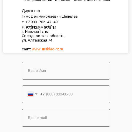
Директор:
Тимофей Николаевич Шепелев
т. +7 909−702−47−49
ООО "ИНСКЛАД"
т. +7(3435) 40-75-15
г. Нижний Тагил
Свердловская область
ул. Алтайская 74
сайт:
www. insklad-nt.ru
+7