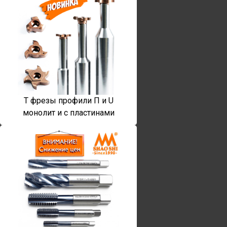
T фрезы профили П и U
монолит и с пластинами