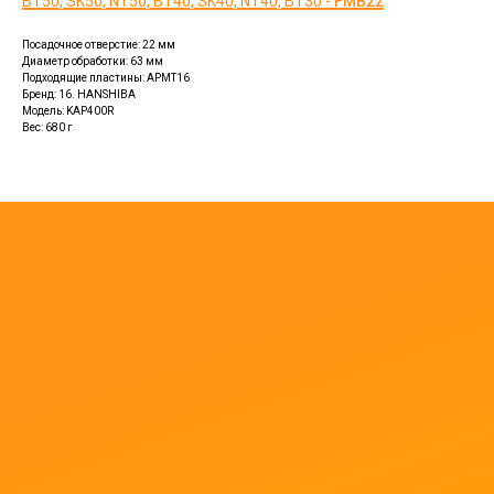
BT50, SK50, NT50, BT40, SK40, NT40, BT30 -
FMB22
Посадочное отверстие: 22 мм
Диаметр обработки: 63 мм
Подходящие пластины: APMT16
Бренд: 16. HANSHIBA
Модель: KAP400R
Вес: 680 г