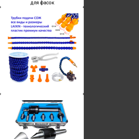
для фасок
Винты torx