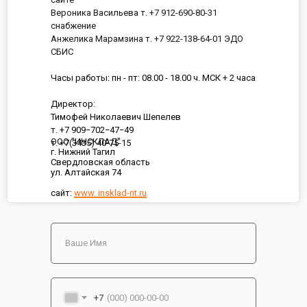
Вероника Васильева т. +7 912-690-80-31
снабжение
Анжелика Марамзина т. +7 922-138-64-01 ЭДО
СБИС
Часы работы: пн - пт: 08.00 - 18.00 ч. МСК + 2 часа
Директор:
Тимофей Николаевич Шепелев
т. +7 909−702−47−49
ООО "ИНСКЛАД"
т. +7(3435) 40-75-15
г. Нижний Тагил
Свердловская область
ул. Алтайская 74
сайт:
www. insklad-nt.ru
+7