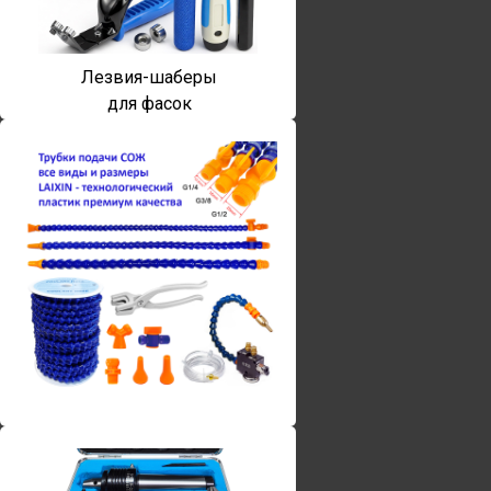
Лезвия-шаберы
для фасок
Винты torx