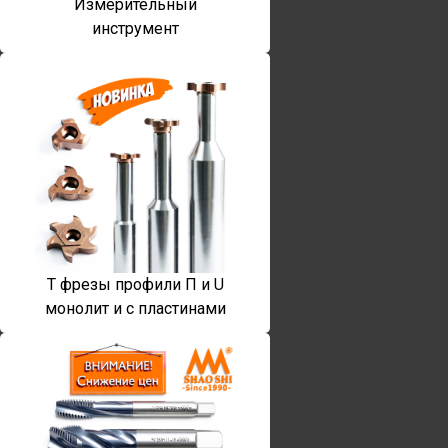
Измерительный
инструмент
T фрезы профили П и U
монолит и с пластинами