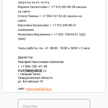
запросы на эл. почту
Марина Силантьева т. +7 912-033-83-38 заказы
на сайте
Олеся Певень т. +7 904-167-33-42 заказы на
сайте
Вероника Васильева т. +7 912-690-80-31
снабжение
Анжелика Марамзина т. +7 922-138-64-01 ЭДО
СБИС
Часы работы: пн - пт: 08.00 - 18.00 ч. МСК + 2 часа
Директор:
Тимофей Николаевич Шепелев
т. +7 909−702−47−49
ООО "ИНСКЛАД"
т. +7(3435) 40-75-15
г. Нижний Тагил
Свердловская область
ул. Алтайская 74
сайт:
www. insklad-nt.ru