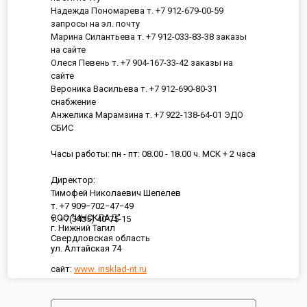
Надежда Пономарева т. +7 912-679-00-59
запросы на эл. почту
Марина Силантьева т. +7 912-033-83-38 заказы
на сайте
Олеся Певень т. +7 904-167-33-42 заказы на
сайте
Вероника Васильева т. +7 912-690-80-31
снабжение
Анжелика Марамзина т. +7 922-138-64-01 ЭДО
СБИС
Часы работы: пн - пт: 08.00 - 18.00 ч. МСК + 2 часа
Директор:
Тимофей Николаевич Шепелев
т. +7 909−702−47−49
ООО "ИНСКЛАД"
т. +7(3435) 40-75-15
г. Нижний Тагил
Свердловская область
ул. Алтайская 74
сайт:
www. insklad-nt.ru