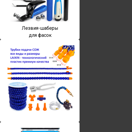
Лезвия-шаберы
для фасок
Винты torx