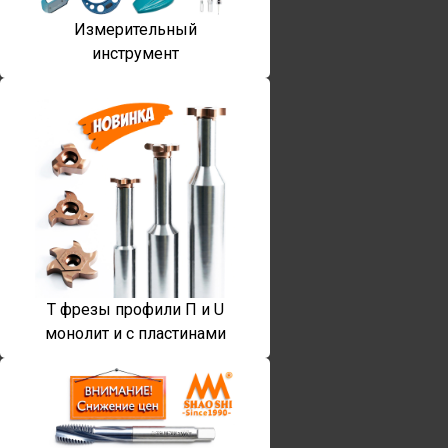
Измерительный
инструмент
T фрезы профили П и U
монолит и с пластинами