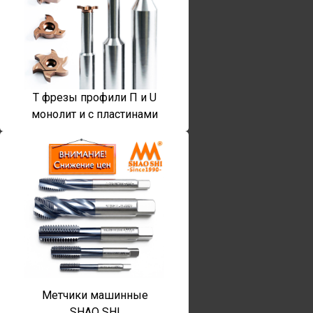
T фрезы профили П и U
монолит и с пластинами
Метчики машинные
SHAO SHI