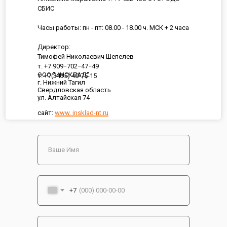
СБИС
Часы работы: пн - пт: 08.00 - 18.00 ч. МСК + 2 часа
Директор:
Тимофей Николаевич Шепелев
т. +7 909−702−47−49
ООО "ИНСКЛАД"
т. +7(3435) 40-75-15
г. Нижний Тагил
Свердловская область
ул. Алтайская 74
сайт:
www. insklad-nt.ru
+7