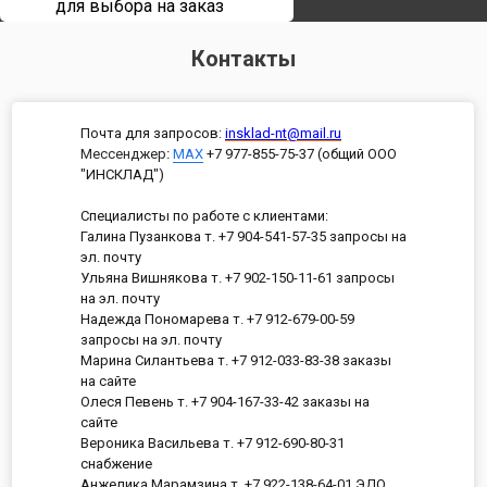
для выбора на заказ
Контакты
Почта для запросов:
insklad-nt@mail.ru
Мессенджер
:
MAX
+7 977-855-75-37 (общий ООО
"ИНСКЛАД")
Специалисты по работе с клиентами:
Галина Пузанкова т. +7 904-541-57-35 запросы на
эл. почту
Ульяна Вишнякова т. +7 902-150-11-61 запросы
на эл. почту
Надежда Пономарева т. +7 912-679-00-59
запросы на эл. почту
Марина Силантьева т. +7 912-033-83-38 заказы
на сайте
Олеся Певень т. +7 904-167-33-42 заказы на
сайте
Вероника Васильева т. +7 912-690-80-31
снабжение
Анжелика Марамзина т. +7 922-138-64-01 ЭДО