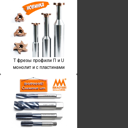
T фрезы профили П и U
монолит и с пластинами