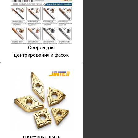
Сверла для
центрирования и фасок
Пластины JINTE