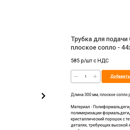
Трубка для подачи 
плоское сопло - 44
585
р/шт c НДС
Добавить
Длина 300 мм, плоское сопло 
Материал - Полиформальдегид
полимеризации формальдегид
кристаллический порошок с те
деталях, требующих высокой ж