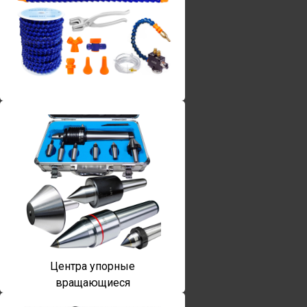
Винты torx
Центра упорные
вращающиеся