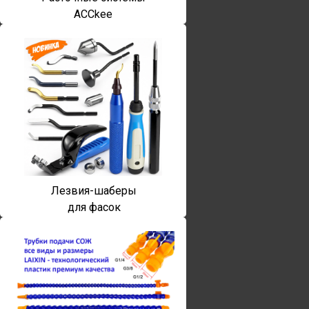
ACCkee
Лезвия-шаберы
для фасок