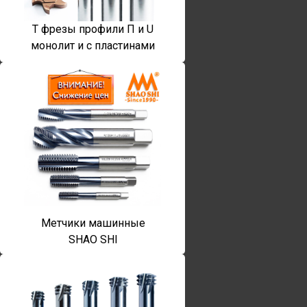
T фрезы профили П и U
монолит и с пластинами
Метчики машинные
SHAO SHI