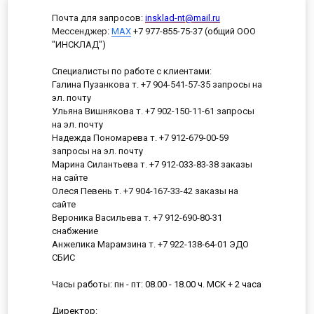
Почта для запросов:
insklad-nt@mail.ru
Мессенджер
:
MAX
+7 977-855-75-37 (общий ООО
"ИНСКЛАД")
Специалисты по работе с клиентами:
Галина Пузанкова т. +7 904-541-57-35 запросы на
эл. почту
Ульяна Вишнякова т. +7 902-150-11-61 запросы
на эл. почту
Надежда Пономарева т. +7 912-679-00-59
запросы на эл. почту
Марина Силантьева т. +7 912-033-83-38 заказы
на сайте
Олеся Певень т. +7 904-167-33-42 заказы на
сайте
Вероника Васильева т. +7 912-690-80-31
снабжение
Анжелика Марамзина т. +7 922-138-64-01 ЭДО
СБИС
Часы работы: пн - пт: 08.00 - 18.00 ч. МСК + 2 часа
Директор: