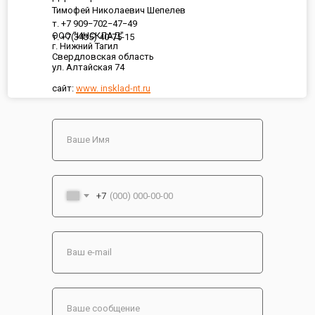
Тимофей Николаевич Шепелев
т. +7 909−702−47−49
ООО "ИНСКЛАД"
т. +7(3435) 40-75-15
г. Нижний Тагил
Свердловская область
ул. Алтайская 74
сайт:
www. insklad-nt.ru
+7