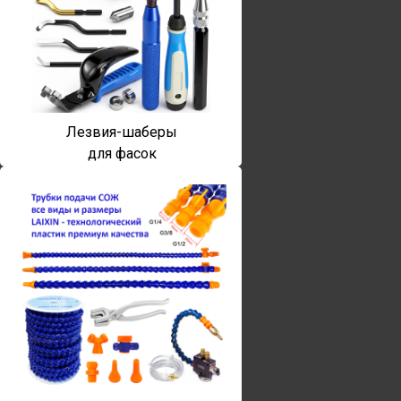
Лезвия-шаберы
для фасок
Винты torx