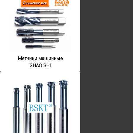
Метчики машинные
SHAO SHI