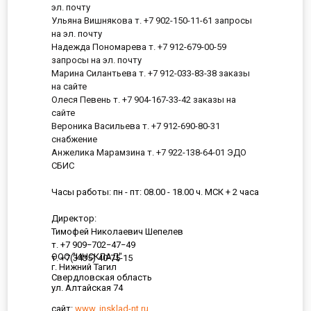
эл. почту
Ульяна Вишнякова т. +7 902-150-11-61 запросы
на эл. почту
Надежда Пономарева т. +7 912-679-00-59
запросы на эл. почту
Марина Силантьева т. +7 912-033-83-38 заказы
на сайте
Олеся Певень т. +7 904-167-33-42 заказы на
сайте
Вероника Васильева т. +7 912-690-80-31
снабжение
Анжелика Марамзина т. +7 922-138-64-01 ЭДО
СБИС
Часы работы: пн - пт: 08.00 - 18.00 ч. МСК + 2 часа
Директор:
Тимофей Николаевич Шепелев
т. +7 909−702−47−49
ООО "ИНСКЛАД"
т. +7(3435) 40-75-15
г. Нижний Тагил
Свердловская область
ул. Алтайская 74
сайт:
www. insklad-nt.ru