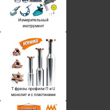
Измерительный
инструмент
T фрезы профили П и U
монолит и с пластинами