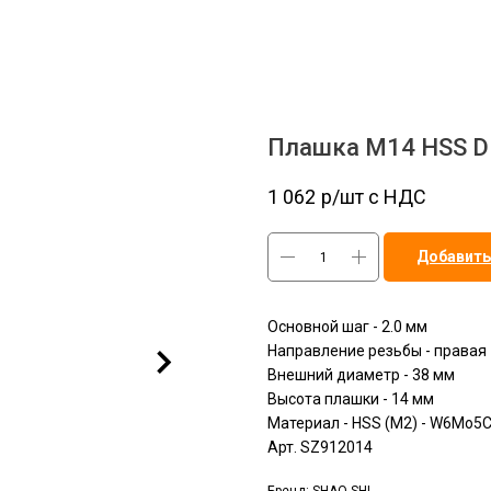
Плашка М14 HSS D
1 062
р/шт c НДС
Добавить
Основной шаг - 2.0 мм
Направление резьбы - правая
Внешний диаметр - 38 мм
Высота плашки - 14 мм
Материал - HSS (M2) - W6Mo5
Арт. SZ912014