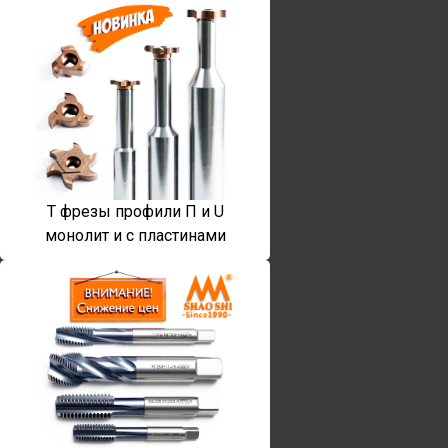
T фрезы профили П и U
монолит и с пластинами