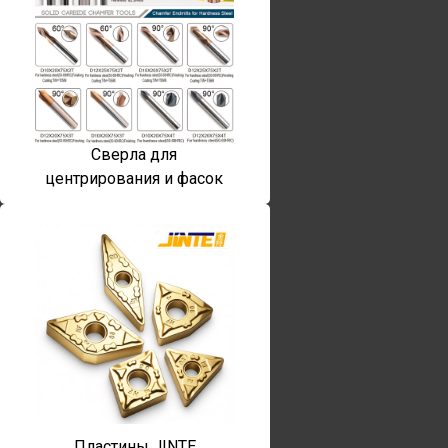
Сверла для
центрирования и фасок
Пластины JINTE