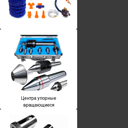
Винты torx
Центра упорные
вращающиеся