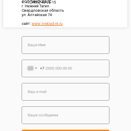
ООО "ИНСКЛАД"
т. +7(3435) 40-75-15
г. Нижний Тагил
Свердловская область
ул. Алтайская 74
сайт:
www. insklad-nt.ru
+7