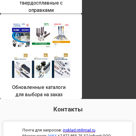
твердосплавные с
оправками
Обновленные каталоги
для выбора на заказ
Контакты
Почта для запросов:
insklad-nt@mail.ru
Мессенджер
:
MAX
+7 977-855-75-37 (общий ООО