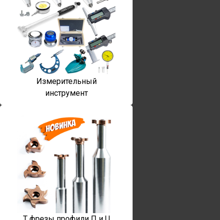
Измерительный
инструмент
T фрезы профили П и U