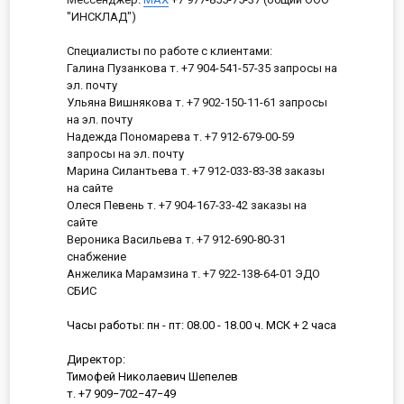
"ИНСКЛАД")
Специалисты по работе с клиентами:
Галина Пузанкова т. +7 904-541-57-35 запросы на
эл. почту
Ульяна Вишнякова т. +7 902-150-11-61 запросы
на эл. почту
Надежда Пономарева т. +7 912-679-00-59
запросы на эл. почту
Марина Силантьева т. +7 912-033-83-38 заказы
на сайте
Олеся Певень т. +7 904-167-33-42 заказы на
сайте
Вероника Васильева т. +7 912-690-80-31
снабжение
Анжелика Марамзина т. +7 922-138-64-01 ЭДО
СБИС
Часы работы: пн - пт: 08.00 - 18.00 ч. МСК + 2 часа
Директор:
Тимофей Николаевич Шепелев
т. +7 909−702−47−49