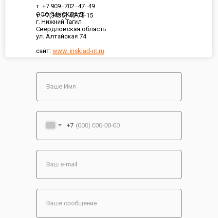
т. +7 909−702−47−49
ООО "ИНСКЛАД"
т. +7(3435) 40-75-15
г. Нижний Тагил
Свердловская область
ул. Алтайская 74
сайт:
www. insklad-nt.ru
+7