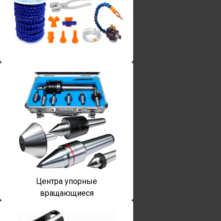
Винты torx
Центра упорные
вращающиеся