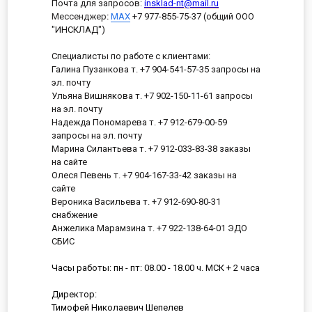
Почта для запросов:
insklad-nt@mail.ru
Мессенджер
:
MAX
+7 977-855-75-37 (общий ООО
"ИНСКЛАД")
Специалисты по работе с клиентами:
Галина Пузанкова т. +7 904-541-57-35 запросы на
эл. почту
Ульяна Вишнякова т. +7 902-150-11-61 запросы
на эл. почту
Надежда Пономарева т. +7 912-679-00-59
запросы на эл. почту
Марина Силантьева т. +7 912-033-83-38 заказы
на сайте
Олеся Певень т. +7 904-167-33-42 заказы на
сайте
Вероника Васильева т. +7 912-690-80-31
снабжение
Анжелика Марамзина т. +7 922-138-64-01 ЭДО
СБИС
Часы работы: пн - пт: 08.00 - 18.00 ч. МСК + 2 часа
Директор:
Тимофей Николаевич Шепелев