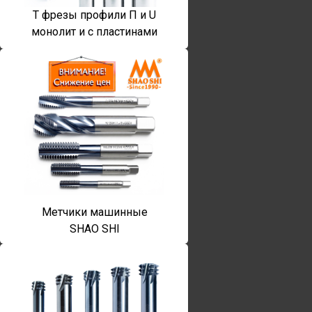
T фрезы профили П и U
монолит и с пластинами
Метчики машинные
SHAO SHI