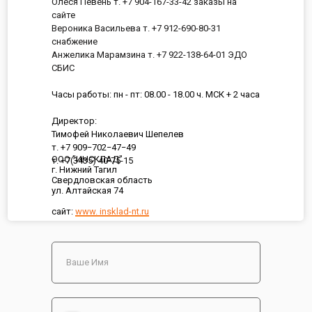
Олеся Певень т. +7 904-167-33-42 заказы на
сайте
Вероника Васильева т. +7 912-690-80-31
снабжение
Анжелика Марамзина т. +7 922-138-64-01 ЭДО
СБИС
Часы работы: пн - пт: 08.00 - 18.00 ч. МСК + 2 часа
Директор:
Тимофей Николаевич Шепелев
т. +7 909−702−47−49
ООО "ИНСКЛАД"
т. +7(3435) 40-75-15
г. Нижний Тагил
Свердловская область
ул. Алтайская 74
сайт:
www. insklad-nt.ru