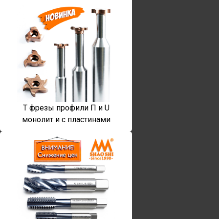
T фрезы профили П и U
монолит и с пластинами