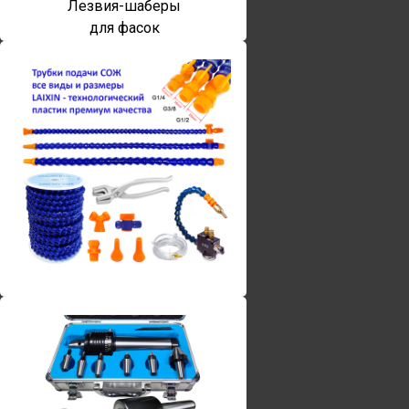
Лезвия-шаберы
для фасок
Винты torx