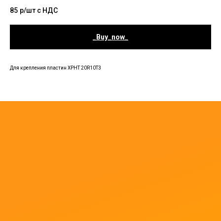
85
р/шт c НДС
_Buy_now_
Для крепления пластин XPHT 20R10T3