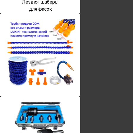
Лезвия-шаберы
для фасок
Винты torx