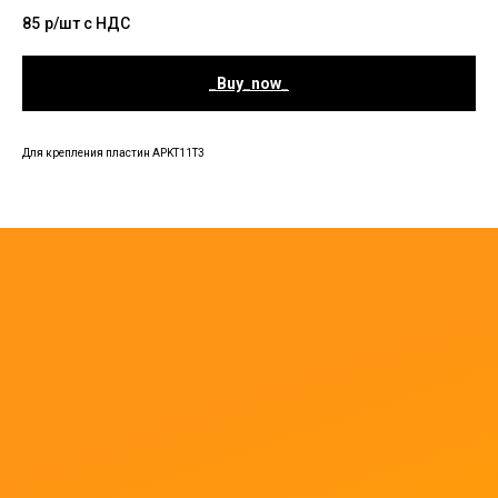
85
р/шт c НДС
_Buy_now_
Для крепления пластин APKT11T3