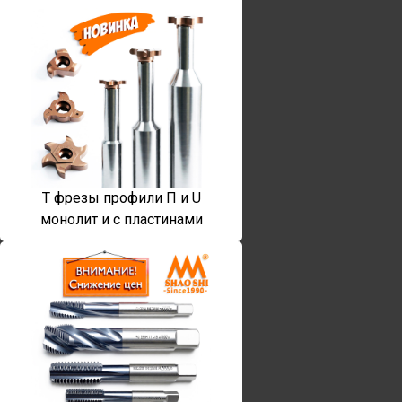
T фрезы профили П и U
монолит и с пластинами