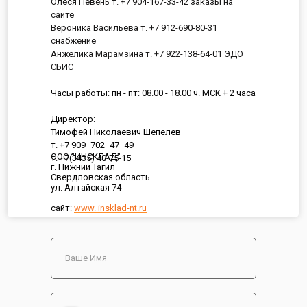
Олеся Певень т. +7 904-167-33-42 заказы на
сайте
Вероника Васильева т. +7 912-690-80-31
снабжение
Анжелика Марамзина т. +7 922-138-64-01 ЭДО
СБИС
Часы работы: пн - пт: 08.00 - 18.00 ч. МСК + 2 часа
Директор:
Тимофей Николаевич Шепелев
т. +7 909−702−47−49
ООО "ИНСКЛАД"
т. +7(3435) 40-75-15
г. Нижний Тагил
Свердловская область
ул. Алтайская 74
сайт:
www. insklad-nt.ru