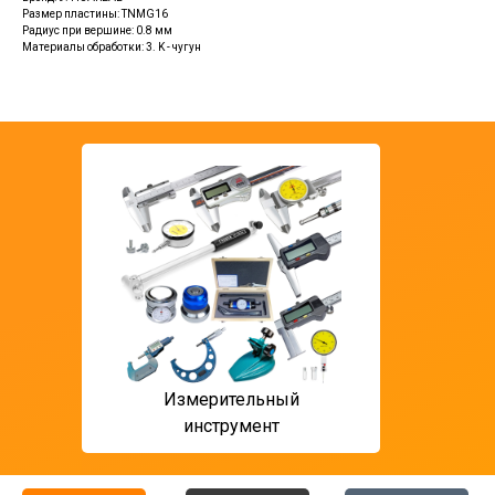
Размер пластины: TNMG16
Радиус при вершине: 0.8 мм
Материалы обработки: 3. K - чугун
Измерительный
T ф
инструмент
мон