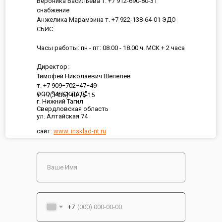
Вероника Васильева т. +7 912-690-80-31
снабжение
Анжелика Марамзина т. +7 922-138-64-01 ЭДО
СБИС
Часы работы: пн - пт: 08.00 - 18.00 ч. МСК + 2 часа
Директор:
Тимофей Николаевич Шепелев
т. +7 909−702−47−49
ООО "ИНСКЛАД"
т. +7(3435) 40-75-15
г. Нижний Тагил
Свердловская область
ул. Алтайская 74
сайт:
www. insklad-nt.ru
+7