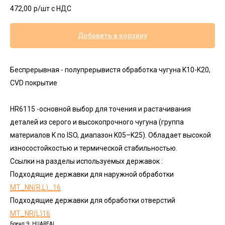
472,00
р/шт c НДС
Добавить в корзину
Беспрерывная - полупрерывистя обработка чугуна K10-K20,
CVD покрытие
HR6115 -основной выбор для точения и растачивания
деталей из серого и высокопрочного чугуна (группа
материалов K по ISO, диапазон K05–K25). Обладает высокой
износостойкостью и термической стабильностью.
Ссылки на разделы используемых державок :
Подходящие державки для наружной обработки
MT_NN(R,L)...16
Подходящие державки для обработки отверстий
MT_NR(L)16
Бренд: 9. HUAREAL