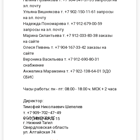
эл. почту
Ульяна Вишнякова т. +7 902-150-11-61 запросы
на эл. почту
Надежда Пономарева т. +7 912-679-00-59
запросы на эл. почту
Марина Силантьева т. +7 912-033-83-38 заказы
на сайте
Олеся Певень т. +7 904-167-33-42 заказы на
сайте
Вероника Васильева т. +7 912-690-80-31
снабжение
Анжелика Марамзина т. +7 922-138-64-01 ЭДО
СБИС
Часы работы: пн - пт: 08.00 - 18.00 ч. МСК + 2 часа
Директор:
Тимофей Николаевич Шепелев
т. +7 909−702−47−49
ООО "ИНСКЛАД"
т. +7(3435) 40-75-15
г. Нижний Тагил
Свердловская область
ул. Алтайская 74