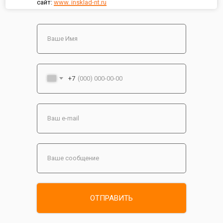
сайт:
www. insklad-nt.ru
+7
ОТПРАВИТЬ