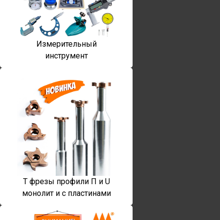
Измерительный
инструмент
T фрезы профили П и U
монолит и с пластинами