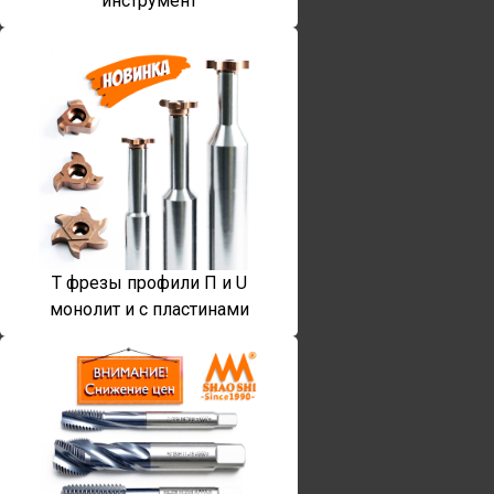
инструмент
T фрезы профили П и U
монолит и с пластинами