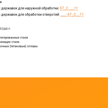
я
 державок для наружной обработки:
ST_C___11
 державок для обработки отверстий:
___-ST_C__11
 TCGX11
, легированные стали
авеющие стали
прочные (титановые) сплавы