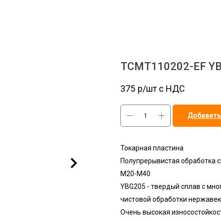
TCMT110202-EF YB
375
р/шт c НДС
Добавить
Токарная пластина
Полупрерывистая обработка с
M20-М40
YBG205 - твердый сплав с мн
чистовой обработки нержавею
Очень высокая износостойкост