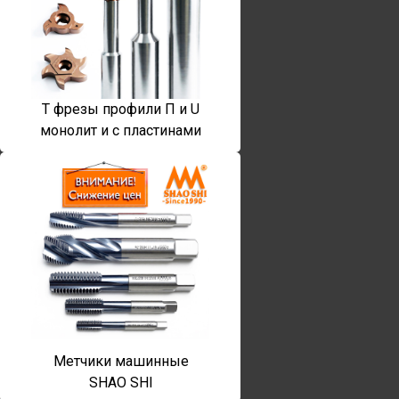
T фрезы профили П и U
монолит и с пластинами
Метчики машинные
SHAO SHI