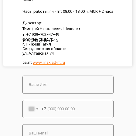
Часы работы: пн - пт: 08.00 - 18.00 ч. МСК + 2 часа
Директор:
Тимофей Николаевич Шепелев
т. +7 909−702−47−49
ООО "ИНСКЛАД"
т. +7(3435) 40-75-15
г. Нижний Тагил
Свердловская область
ул. Алтайская 74
сайт:
www. insklad-nt.ru
+7