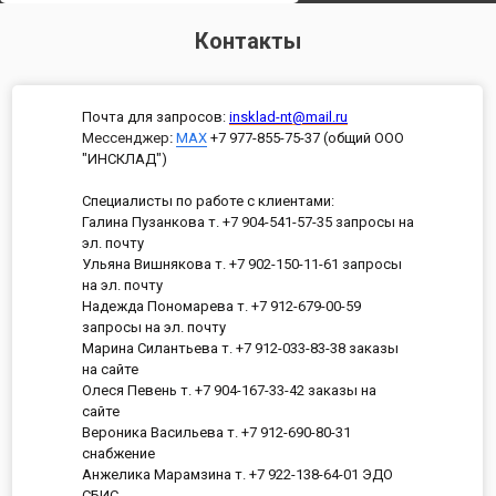
Контакты
Почта для запросов:
insklad-nt@mail.ru
Мессенджер
:
MAX
+7 977-855-75-37 (общий ООО
"ИНСКЛАД")
Специалисты по работе с клиентами:
Галина Пузанкова т. +7 904-541-57-35 запросы на
эл. почту
Ульяна Вишнякова т. +7 902-150-11-61 запросы
на эл. почту
Надежда Пономарева т. +7 912-679-00-59
запросы на эл. почту
Марина Силантьева т. +7 912-033-83-38 заказы
на сайте
Олеся Певень т. +7 904-167-33-42 заказы на
сайте
Вероника Васильева т. +7 912-690-80-31
снабжение
Анжелика Марамзина т. +7 922-138-64-01 ЭДО
СБИС