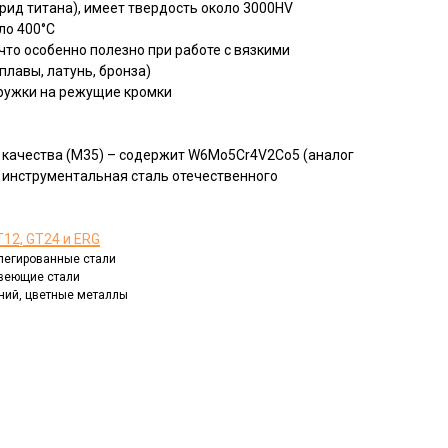
рид титана), имеет твердость около 3000HV
ло 400°C
то особенно полезно при работе с вязкими
лавы, латунь, бронза)
ружки на режущие кромки
 качества (M35) – содержит W6Mo5Cr4V2Co5 (аналог
инструментальная сталь отечественного
12, GT24 и ERG
, легированные стали
авеющие стали
иний, цветные металлы