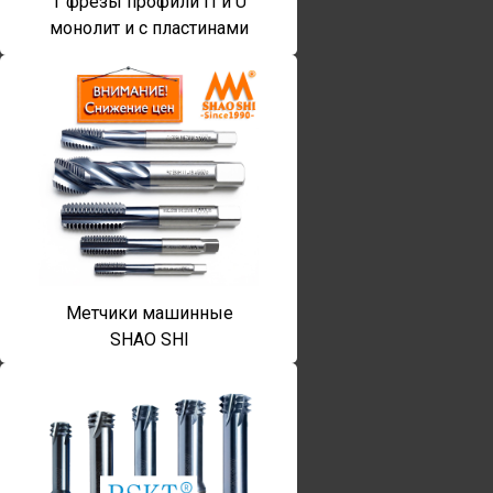
T фрезы профили П и U
монолит и с пластинами
Метчики машинные
SHAO SHI