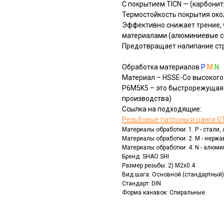
С покрытием TICN — (карбонит
Термостойкость покрытия око
Эффективно снижает трение, ч
материалами (алюминиевые сп
Предотвращает налипание ст
Обработка материалов
P
M
N
Материал – HSSE-Co высокого
Р6М5K5 – это быстрорежущая 
производства)
Ссылка на подходящие:
Резьбовые патроны и цанги GT
Материалы обработки: 1. P - стали
Материалы обработки: 2. M - нерж
Материалы обработки: 4. N - алюм
Бренд: SHAO SHI
Размер резьбы: 2) M2x0.4
Вид шага: Основной (стандартный)
Стандарт: DIN
Форма канавок: Спиральные