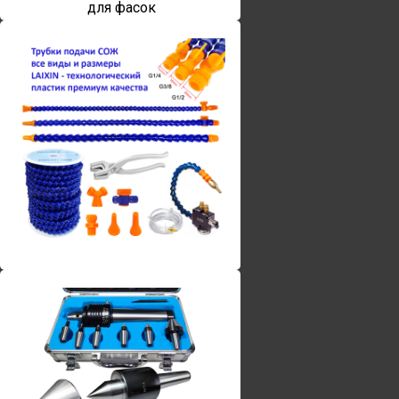
для фасок
Винты torx