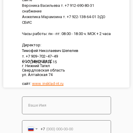
Вероника Васильева т. +7 912-690-80-31
снабжение
Анжелика Марамзина т. +7 922-138-64-01 ЭДО
СБИС
Часы работы: пн - пт: 08.00 - 18.00 ч. МСК + 2 часа
Директор:
Тимофей Николаевич Шепелев
т. +7 909−702−47−49
ООО "ИНСКЛАД"
т. +7(3435) 40-75-15
г. Нижний Тагил
Свердловская область
ул. Алтайская 74
сайт:
www. insklad-nt.ru
+7