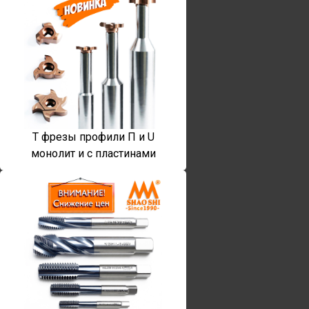
T фрезы профили П и U
монолит и с пластинами