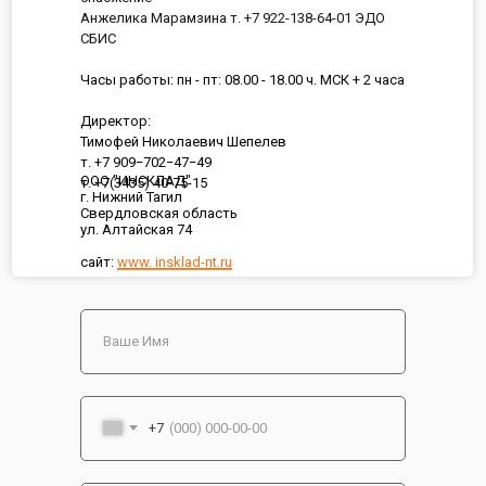
Анжелика Марамзина т. +7 922-138-64-01 ЭДО
СБИС
Часы работы: пн - пт: 08.00 - 18.00 ч. МСК + 2 часа
Директор:
Тимофей Николаевич Шепелев
т. +7 909−702−47−49
ООО "ИНСКЛАД"
т. +7(3435) 40-75-15
г. Нижний Тагил
Свердловская область
ул. Алтайская 74
сайт:
www. insklad-nt.ru
+7