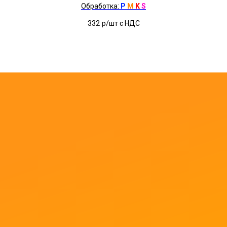
Обработка:
P
M
K
S
332
р/шт c НДС