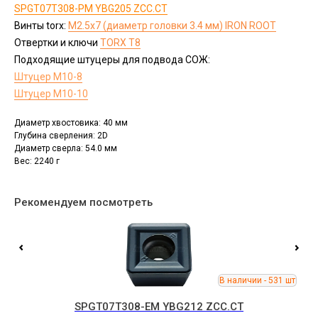
SPGT07T308-PM YBG205 ZCC.CT
Винты torx:
M2.5x7 (диаметр головки 3.4 мм) IRON ROOT
Отвертки и ключи
ТОRX T8
Подходящие штуцеры для подвода СОЖ:
Штуцер М10-8
Штуцер М10-10
Диаметр хвостовика: 40 мм
Глубина сверления: 2D
Диаметр сверла: 54.0 мм
Вес: 2240 г
Рекомендуем посмотреть
SPGT07T308-EM YBG212 ZCC.CT