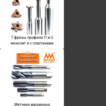
T фрезы профили П и U
монолит и с пластинами
Метчики машинные