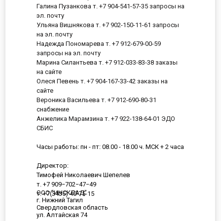
Галина Пузанкова т. +7 904-541-57-35 запросы на
эл. почту
Ульяна Вишнякова т. +7 902-150-11-61 запросы
на эл. почту
Надежда Пономарева т. +7 912-679-00-59
запросы на эл. почту
Марина Силантьева т. +7 912-033-83-38 заказы
на сайте
Олеся Певень т. +7 904-167-33-42 заказы на
сайте
Вероника Васильева т. +7 912-690-80-31
снабжение
Анжелика Марамзина т. +7 922-138-64-01 ЭДО
СБИС
Часы работы: пн - пт: 08.00 - 18.00 ч. МСК + 2 часа
Директор:
Тимофей Николаевич Шепелев
т. +7 909−702−47−49
ООО "ИНСКЛАД"
т. +7(3435) 40-75-15
г. Нижний Тагил
Свердловская область
ул. Алтайская 74