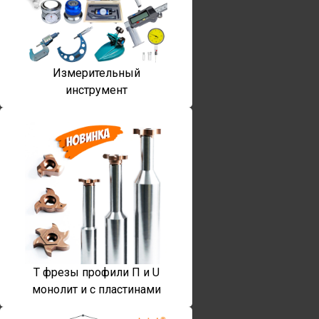
Измерительный
инструмент
T фрезы профили П и U
монолит и с пластинами