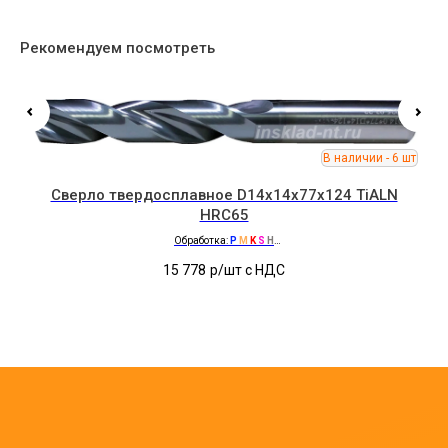
Рекомендуем посмотреть
Сверло твердосплавное D14x14x77x124 TiALN
HRC65
Обработка:
P
M
K
S
H
без отверстий для СОЖ
15 778
р/шт c НДС