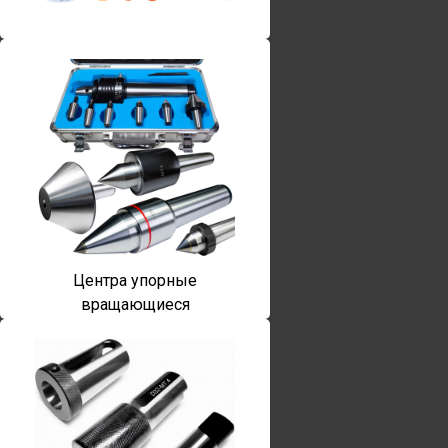
Винты torx
Центра упорные
вращающиеся