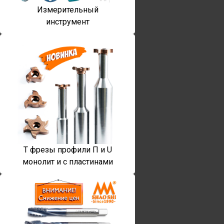
Измерительный
инструмент
T фрезы профили П и U
монолит и с пластинами