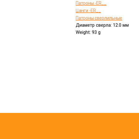
Патроны -ER__
Цанги -ER__
Патроны сверлильные
Диаметр сверла: 12.0 мм
Weight: 93 g