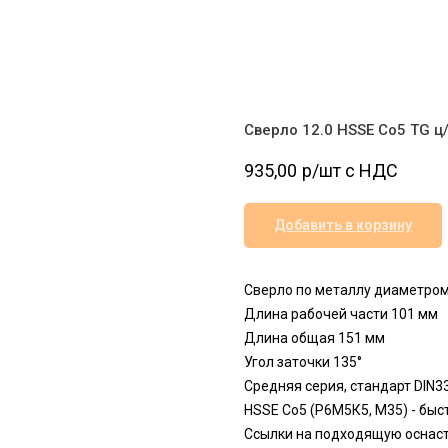
Сверло 12.0 HSSE Co5 TG ц
935,00
р/шт c НДС
Добавить в корзину
Сверло по металлу диаметром
Длина рабочей части 101 мм
Длина общая 151 мм
Угол заточки 135°
Средняя серия, стандарт DIN3
HSSЕ Сo5 (Р6М5К5, М35) - бы
Ссылки на подходящую оснаст