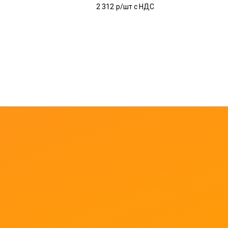
2 312
р/шт c НДС