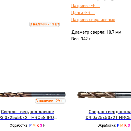
Патроны -ER__
Цанги -ER__
Патроны сверлильные
Диаметр сверла: 18.7 мм
Вес: 342 г
Сверло твердосплавное
Сверло твердоспл
D3.3x25x50x2T HRC58 IRON
D4.0x25x50x2T HRC5
ROOT
ROOT
Обработка:
P
M
K
S
H
Обработка:
P
M
K
S