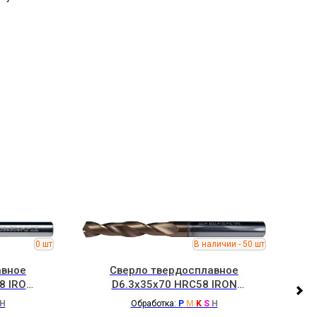
авное
Сверло твердосплавное
8 IRON
D6.3x35x70 HRC58 IRON
ROOT
H
Обработка:
P
M
K
S
H