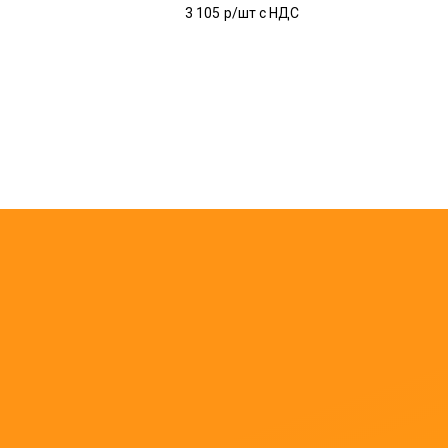
3 105
р/шт c НДС
ОЖ
С