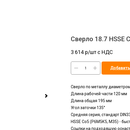
Сверло 18.7 HSSE C
3 614
р/шт c НДС
Добавить
Сверло по металлу диаметром
Длина рабочей части 120 мм
Длина общая 195 мм
Угол заточки 135°
Средняя серия, стандарт DIN3
HSSЕ Сo5 (Р6М5К5, М35) - бы
Ссылки на подходящую оснаст