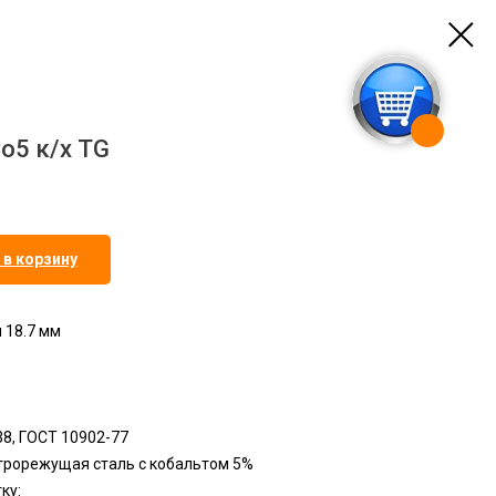
o5 к/х TG
 в корзину
 18.7 мм
38, ГОСТ 10902-77
строрежущая сталь с кобальтом 5%
ку: