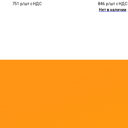
751
р/шт c НДС
846
р/шт c НДС
Нет в наличии