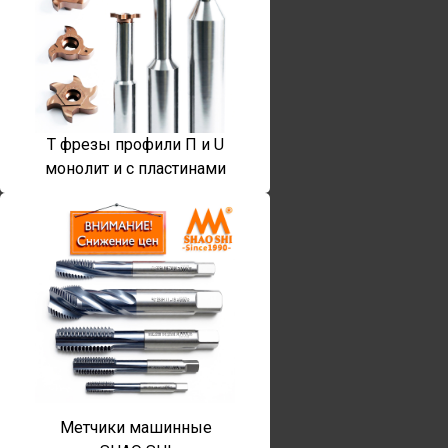
T фрезы профили П и U
монолит и с пластинами
Метчики машинные