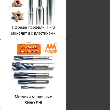
T фрезы профили П и U
монолит и с пластинами
Метчики машинные
SHAO SHI