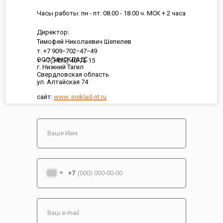
Часы работы: пн - пт: 08.00 - 18.00 ч. МСК + 2 часа
Директор:
Тимофей Николаевич Шепелев
т. +7 909−702−47−49
ООО "ИНСКЛАД"
т. +7(3435) 40-75-15
г. Нижний Тагил
Свердловская область
ул. Алтайская 74
сайт:
www. insklad-nt.ru
+7