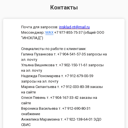
Контакты
Почта для запросов:
insklad-nt@mail.ru
Мессенджер
:
MAX
+7 977-855-75-37 (общий ООО
"ИНСКЛАД")
Специалисты по работе с клиентами:
Галина Пузанкова т. +7 904-541-57-35 запросы на
эл. почту
Ульяна Вишнякова т. +7 902-150-11-61 запросы
на эл. почту
Надежда Пономарева т. +7 912-679-00-59
запросы на эл. почту
Марина Силантьева т. +7 912-033-83-38 заказы
на сайте
Олеся Певень т. +7 904-167-33-42 заказы на
сайте
Вероника Васильева т. +7 912-690-80-31
снабжение
Анжелика Марамзина т. +7 922-138-64-01 ЭДО
СБИС