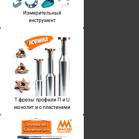
Измерительный
инструмент
T фрезы профили П и U
монолит и с пластинами