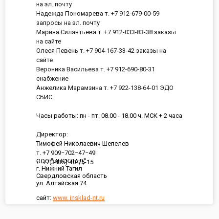
на эл. почту
Надежда Пономарева т. +7 912-679-00-59
запросы на эл. почту
Марина Силантьева т. +7 912-033-83-38 заказы
на сайте
Олеся Певень т. +7 904-167-33-42 заказы на
сайте
Вероника Васильева т. +7 912-690-80-31
снабжение
Анжелика Марамзина т. +7 922-138-64-01 ЭДО
СБИС
Часы работы: пн - пт: 08.00 - 18.00 ч. МСК + 2 часа
Директор:
Тимофей Николаевич Шепелев
т. +7 909−702−47−49
ООО "ИНСКЛАД"
т. +7(3435) 40-75-15
г. Нижний Тагил
Свердловская область
ул. Алтайская 74
сайт:
www. insklad-nt.ru