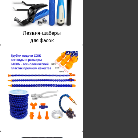
Лезвия-шаберы
для фасок
Винты torx