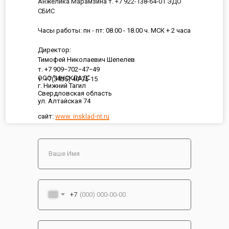
Анжелика Марамзина т. +7 922-138-64-01 ЭДО
СБИС
Часы работы: пн - пт: 08.00 - 18.00 ч. МСК + 2 часа
Директор:
Тимофей Николаевич Шепелев
т. +7 909−702−47−49
ООО "ИНСКЛАД"
т. +7(3435) 40-75-15
г. Нижний Тагил
Свердловская область
ул. Алтайская 74
сайт:
www. insklad-nt.ru
+7