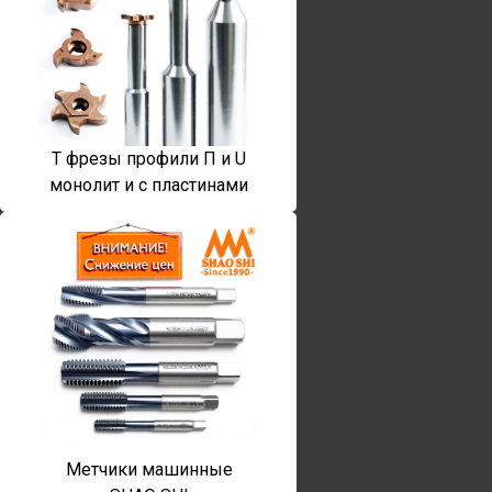
T фрезы профили П и U
монолит и с пластинами
Метчики машинные