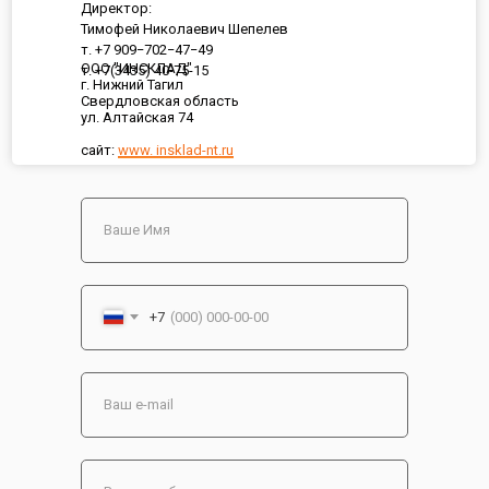
Директор:
Тимофей Николаевич Шепелев
т. +7 909−702−47−49
ООО "ИНСКЛАД"
т. +7(3435) 40-75-15
г. Нижний Тагил
Свердловская область
ул. Алтайская 74
сайт:
www. insklad-nt.ru
+7