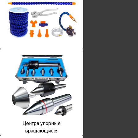
Винты torx
Центра упорные
вращающиеся