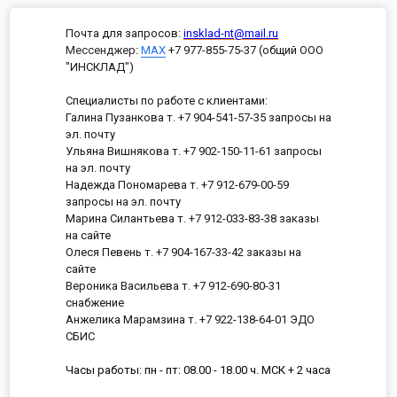
Почта для запросов:
insklad-nt@mail.ru
Мессенджер
:
MAX
+7 977-855-75-37 (общий ООО
"ИНСКЛАД")
Специалисты по работе с клиентами:
Галина Пузанкова т. +7 904-541-57-35 запросы на
эл. почту
Ульяна Вишнякова т. +7 902-150-11-61 запросы
на эл. почту
Надежда Пономарева т. +7 912-679-00-59
запросы на эл. почту
Марина Силантьева т. +7 912-033-83-38 заказы
на сайте
Олеся Певень т. +7 904-167-33-42 заказы на
сайте
Вероника Васильева т. +7 912-690-80-31
снабжение
Анжелика Марамзина т. +7 922-138-64-01 ЭДО
СБИС
Часы работы: пн - пт: 08.00 - 18.00 ч. МСК + 2 часа