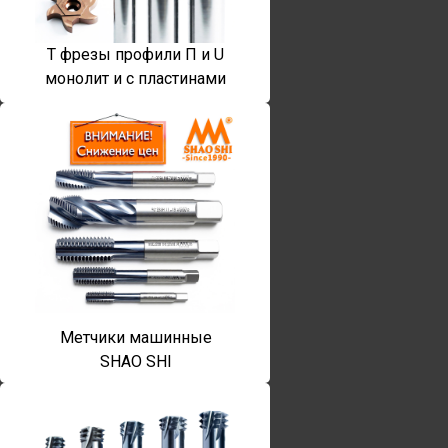
T фрезы профили П и U
монолит и с пластинами
Метчики машинные
SHAO SHI