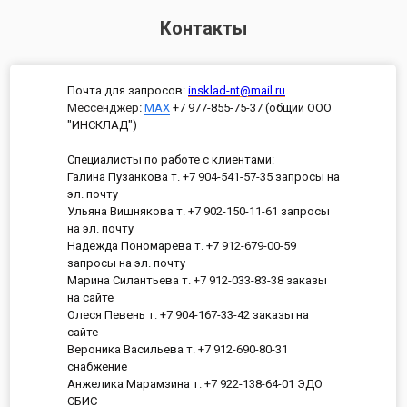
Контакты
Почта для запросов:
insklad-nt@mail.ru
Мессенджер
:
MAX
+7 977-855-75-37 (общий ООО
"ИНСКЛАД")
Специалисты по работе с клиентами:
Галина Пузанкова т. +7 904-541-57-35 запросы на
эл. почту
Ульяна Вишнякова т. +7 902-150-11-61 запросы
на эл. почту
Надежда Пономарева т. +7 912-679-00-59
запросы на эл. почту
Марина Силантьева т. +7 912-033-83-38 заказы
на сайте
Олеся Певень т. +7 904-167-33-42 заказы на
сайте
Вероника Васильева т. +7 912-690-80-31
снабжение
Анжелика Марамзина т. +7 922-138-64-01 ЭДО
СБИС