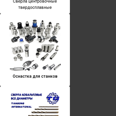
Сверла центровочные
твердосплавные
Оснастка для станков