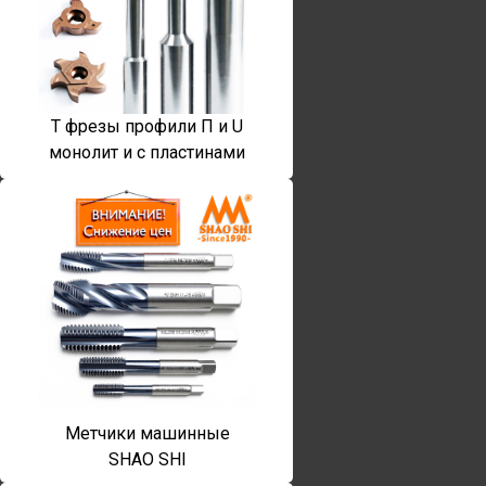
T фрезы профили П и U
монолит и с пластинами
Метчики машинные
SHAO SHI