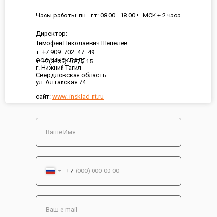
Часы работы: пн - пт: 08.00 - 18.00 ч. МСК + 2 часа
Директор:
Тимофей Николаевич Шепелев
т. +7 909−702−47−49
ООО "ИНСКЛАД"
т. +7(3435) 40-75-15
г. Нижний Тагил
Свердловская область
ул. Алтайская 74
сайт:
www. insklad-nt.ru
+7