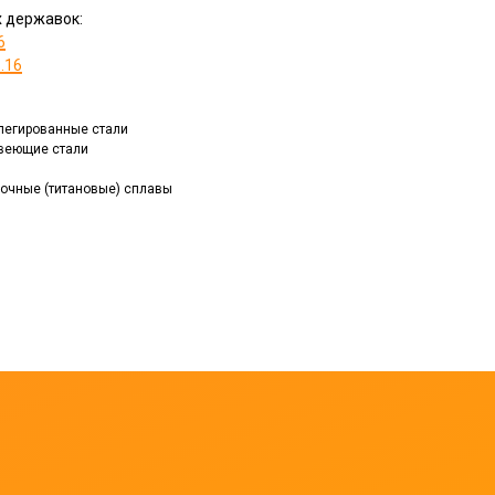
 державок:
6
..16
, легированные стали
авеющие стали
прочные (титановые) сплавы