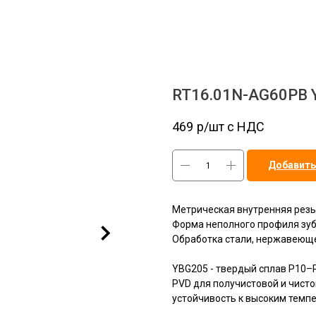
RT16.01N-AG60PB 
469
р/шт c НДС
Добавить
Метрическая внутренняя резь
Форма неполного профиля зуба
Обработка стали, нержавеюще
YBG205 - твердый сплав P10
PVD для получистовой и чисто
устойчивость к высоким темп