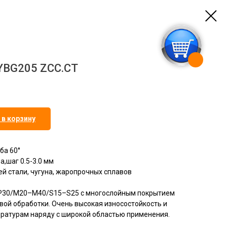
YBG205 ZCC.CT
 в корзину
ба 60°
,шаг 0.5-3.0 мм
й стали, чугуна, жаропрочных сплавов
–P30/M20–M40/S15–S25 с многослойным покрытием
вой обработки. Очень высокая износостойкость и
ературам наряду с широкой областью применения.