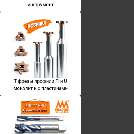
инструмент
T фрезы профили П и U
монолит и с пластинами