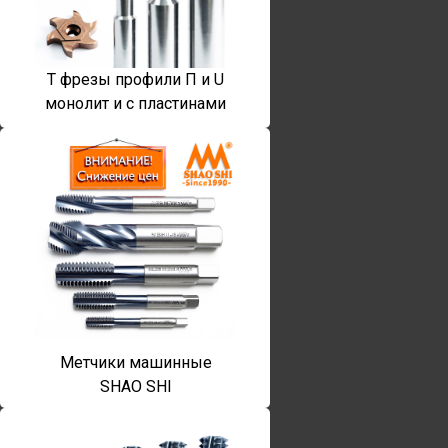
T фрезы профили П и U
монолит и с пластинами
Метчики машинные
SHAO SHI