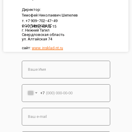
Директор:
Тимофей Николаевич Шепелев
т. +7 909−702−47−49
ООО "ИНСКЛАД"
т. +7(3435) 40-75-15
г. Нижний Тагил
Свердловская область
ул. Алтайская 74
сайт:
www. insklad-nt.ru
+7