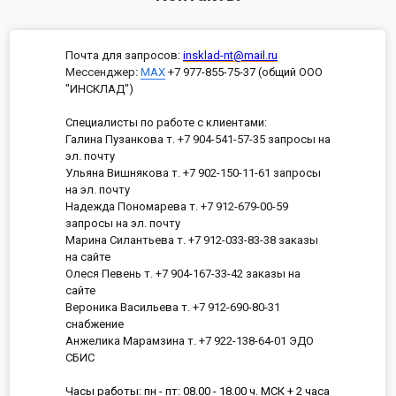
Почта для запросов:
insklad-nt@mail.ru
Мессенджер
:
MAX
+7 977-855-75-37 (общий ООО
"ИНСКЛАД")
Специалисты по работе с клиентами:
Галина Пузанкова т. +7 904-541-57-35 запросы на
эл. почту
Ульяна Вишнякова т. +7 902-150-11-61 запросы
на эл. почту
Надежда Пономарева т. +7 912-679-00-59
запросы на эл. почту
Марина Силантьева т. +7 912-033-83-38 заказы
на сайте
Олеся Певень т. +7 904-167-33-42 заказы на
сайте
Вероника Васильева т. +7 912-690-80-31
снабжение
Анжелика Марамзина т. +7 922-138-64-01 ЭДО
СБИС
Часы работы: пн - пт: 08.00 - 18.00 ч. МСК + 2 часа