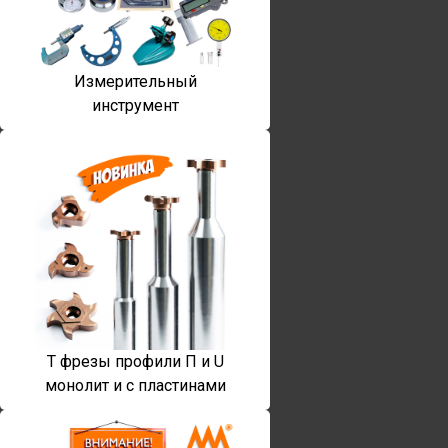
Измерительный
инструмент
T фрезы профили П и U
монолит и с пластинами