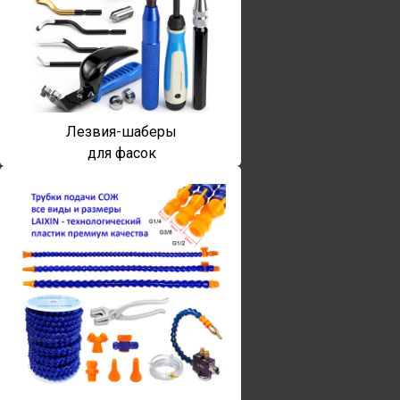
Лезвия-шаберы
для фасок
Винты torx