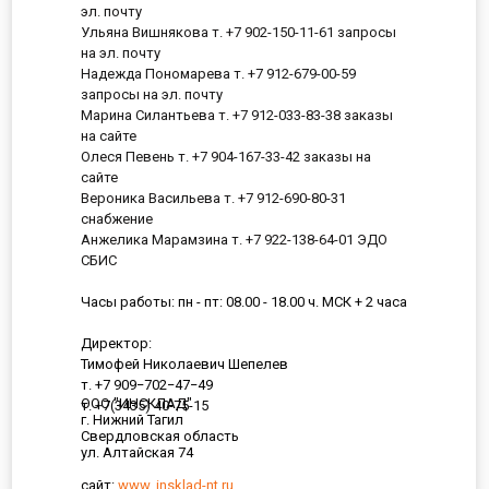
эл. почту
Ульяна Вишнякова т. +7 902-150-11-61 запросы
на эл. почту
Надежда Пономарева т. +7 912-679-00-59
запросы на эл. почту
Марина Силантьева т. +7 912-033-83-38 заказы
на сайте
Олеся Певень т. +7 904-167-33-42 заказы на
сайте
Вероника Васильева т. +7 912-690-80-31
снабжение
Анжелика Марамзина т. +7 922-138-64-01 ЭДО
СБИС
Часы работы: пн - пт: 08.00 - 18.00 ч. МСК + 2 часа
Директор:
Тимофей Николаевич Шепелев
т. +7 909−702−47−49
ООО "ИНСКЛАД"
т. +7(3435) 40-75-15
г. Нижний Тагил
Свердловская область
ул. Алтайская 74
сайт:
www. insklad-nt.ru