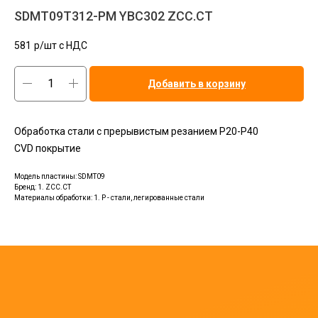
SDMT09T312-PM YBC302 ZCC.CT
581
р/шт c НДС
Добавить в корзину
Обработка стали с прерывистым резанием Р20-Р40
CVD покрытие
Модель пластины: SDMT09
Бренд: 1. ZCC.CT
Материалы обработки: 1. P - стали, легированные стали