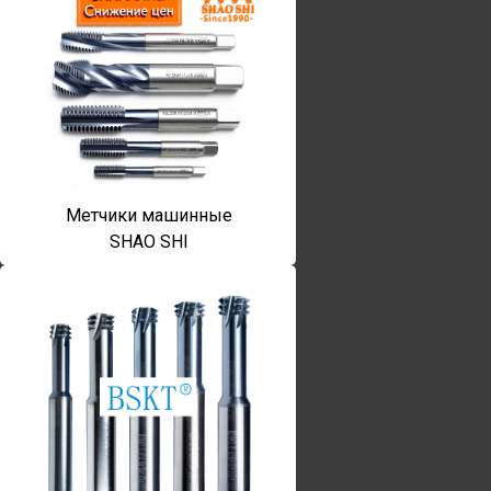
Метчики машинные
SHAO SHI