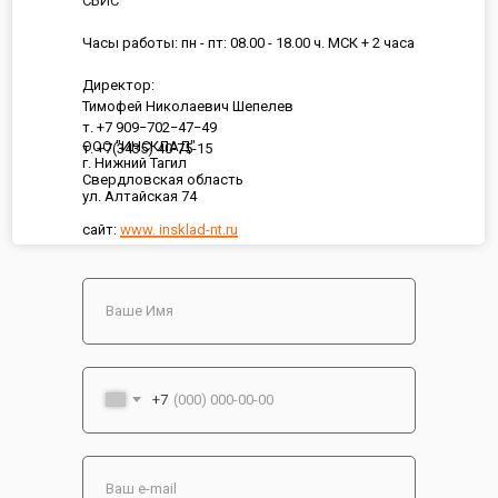
СБИС
Часы работы: пн - пт: 08.00 - 18.00 ч. МСК + 2 часа
Директор:
Тимофей Николаевич Шепелев
т. +7 909−702−47−49
ООО "ИНСКЛАД"
т. +7(3435) 40-75-15
г. Нижний Тагил
Свердловская область
ул. Алтайская 74
сайт:
www. insklad-nt.ru
+7