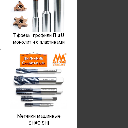
T фрезы профили П и U
монолит и с пластинами
Метчики машинные
SHAO SHI