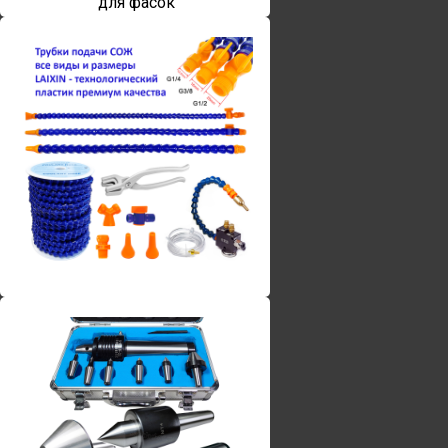
для фасок
Винты torx