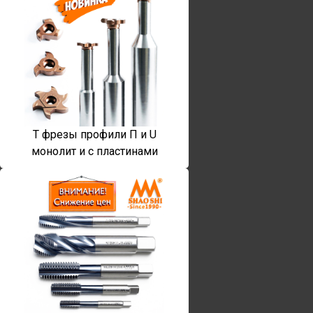
T фрезы профили П и U
монолит и с пластинами