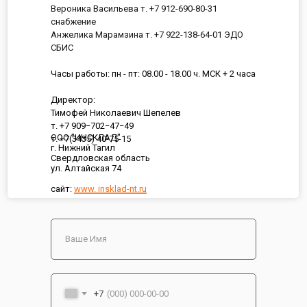
Вероника Васильева т. +7 912-690-80-31
снабжение
Анжелика Марамзина т. +7 922-138-64-01 ЭДО
СБИС
Часы работы: пн - пт: 08.00 - 18.00 ч. МСК + 2 часа
Директор:
Тимофей Николаевич Шепелев
т. +7 909−702−47−49
ООО "ИНСКЛАД"
т. +7(3435) 40-75-15
г. Нижний Тагил
Свердловская область
ул. Алтайская 74
сайт:
www. insklad-nt.ru
+7