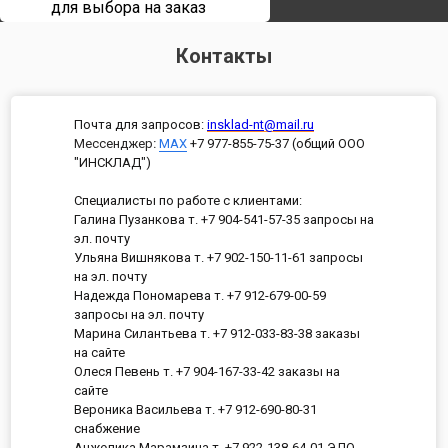
для выбора на заказ
Контакты
Почта для запросов:
insklad-nt@mail.ru
Мессенджер
:
MAX
+7 977-855-75-37 (общий ООО
"ИНСКЛАД")
Специалисты по работе с клиентами:
Галина Пузанкова т. +7 904-541-57-35 запросы на
эл. почту
Ульяна Вишнякова т. +7 902-150-11-61 запросы
на эл. почту
Надежда Пономарева т. +7 912-679-00-59
запросы на эл. почту
Марина Силантьева т. +7 912-033-83-38 заказы
на сайте
Олеся Певень т. +7 904-167-33-42 заказы на
сайте
Вероника Васильева т. +7 912-690-80-31
снабжение
Анжелика Марамзина т. +7 922-138-64-01 ЭДО