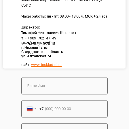
СБИС
Часы работы: пн - пт: 08.00 - 18.00 ч. МСК + 2 часа
Директор:
Тимофей Николаевич Шепелев
т. +7 909−702−47−49
ООО "ИНСКЛАД"
т. +7(3435) 40-75-15
г. Нижний Тагил
Свердловская область
ул. Алтайская 74
сайт:
www. insklad-nt.ru
+7