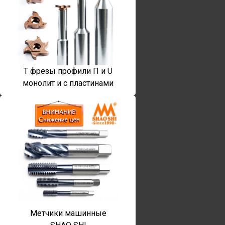
T фрезы профили П и U
монолит и с пластинами
Метчики машинные