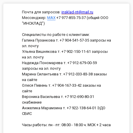
Почта для запросов:
insklad-nt@mail.ru
Мессенджер
:
MAX
+7 977-855-75-37 (общий ООО
"ИНСКЛАД")
Специалисты по работе с клиентами:
Галина Пузанкова т. +7 904-541-57-35 запросы на
эл. почту
Ульяна Вишнякова т. +7 902-150-11-61 запросы
на эл. почту
Надежда Пономарева т. +7 912-679-00-59
запросы на эл. почту
Марина Силантьева т. +7 912-033-83-38 заказы
на сайте
Олеся Певень т. +7 904-167-33-42 заказы на
сайте
Вероника Васильева т. +7 912-690-80-31
снабжение
Анжелика Марамзина т. +7 922-138-64-01 ЭДО
СБИС
Часы работы: пн - пт: 08.00 - 18.00 ч. МСК + 2 часа