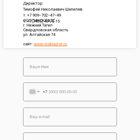
Директор:
Тимофей Николаевич Шепелев
т. +7 909−702−47−49
ООО "ИНСКЛАД"
т. +7(3435) 40-75-15
г. Нижний Тагил
Свердловская область
ул. Алтайская 74
сайт:
www. insklad-nt.ru
+7