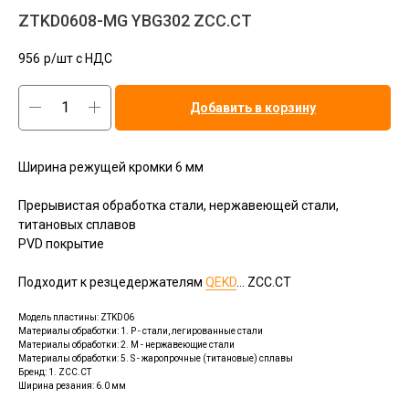
ZTKD0608-MG YBG302 ZCC.CT
956
р/шт c НДС
Добавить в корзину
Ширина режущей кромки 6 мм
Прерывистая обработка стали, нержавеющей стали,
титановых сплавов
PVD покрытие
Подходит к резцедержателям
QEKD
... ZCC.CT
Модель пластины: ZTKD06
Материалы обработки: 1. P - стали, легированные стали
Материалы обработки: 2. M - нержавеющие стали
Материалы обработки: 5. S - жаропрочные (титановые) сплавы
Бренд: 1. ZCC.CT
Ширина резания: 6.0 мм