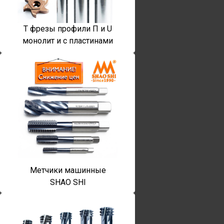
T фрезы профили П и U
монолит и с пластинами
Метчики машинные
SHAO SHI