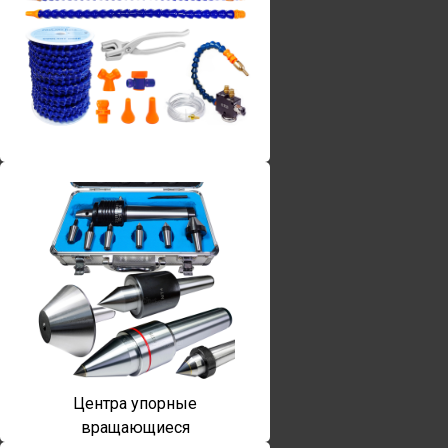
Винты torx
Центра упорные
вращающиеся