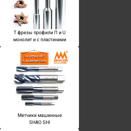
T фрезы профили П и U
монолит и с пластинами
Метчики машинные
SHAO SHI