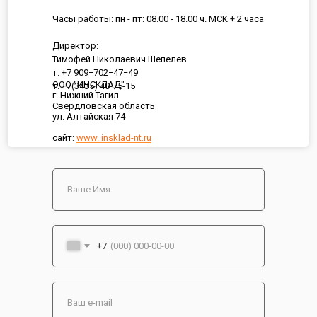
Часы работы: пн - пт: 08.00 - 18.00 ч. МСК + 2 часа
Директор:
Тимофей Николаевич Шепелев
т. +7 909−702−47−49
ООО "ИНСКЛАД"
т. +7(3435) 40-75-15
г. Нижний Тагил
Свердловская область
ул. Алтайская 74
сайт:
www. insklad-nt.ru
+7