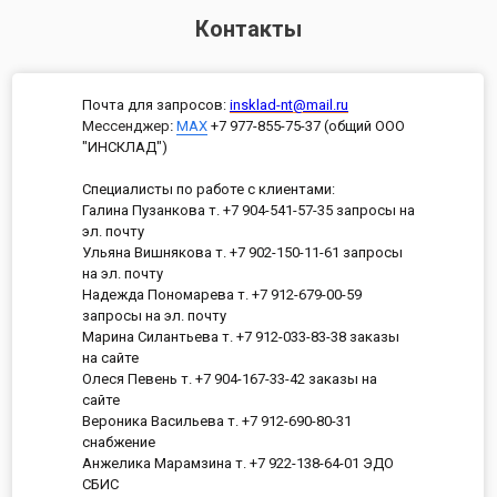
Контакты
Почта для запросов:
insklad-nt@mail.ru
Мессенджер
:
MAX
+7 977-855-75-37 (общий ООО
"ИНСКЛАД")
Специалисты по работе с клиентами:
Галина Пузанкова т. +7 904-541-57-35 запросы на
эл. почту
Ульяна Вишнякова т. +7 902-150-11-61 запросы
на эл. почту
Надежда Пономарева т. +7 912-679-00-59
запросы на эл. почту
Марина Силантьева т. +7 912-033-83-38 заказы
на сайте
Олеся Певень т. +7 904-167-33-42 заказы на
сайте
Вероника Васильева т. +7 912-690-80-31
снабжение
Анжелика Марамзина т. +7 922-138-64-01 ЭДО
СБИС