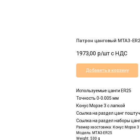
Патрон цанговый MTA3-ER
1973,00
р/шт c НДС
Добавить в корзину
Используемые цанги ER25
Точность 0-0.005 мм
Конус Морзе 3 с лапкой
Ссылка на раздел цанг пошту
Ссылка на раздел наборы цан
Размер хвостовика: Конус Морзе 3
Модель: MTA3-ER25
Weight: 530 g