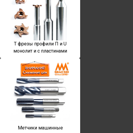
T фрезы профили П и U
монолит и с пластинами
Метчики машинные