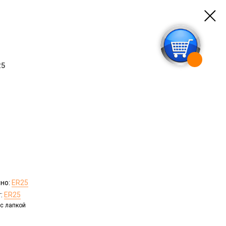
25
чно:
ER25
г:
ER25
 с лапкой