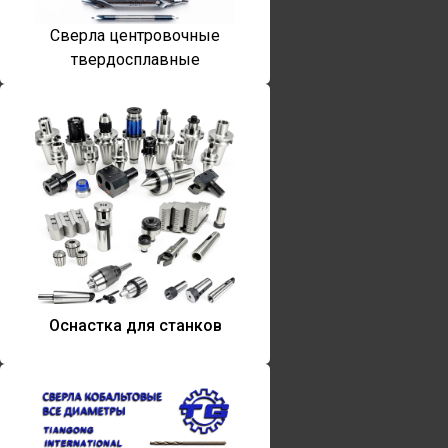
Сверла центровочные
твердосплавные
Оснастка для станков