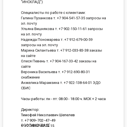
"ИНСКЛАД")
Специалисты по работе с клиентами:
Галина Пузанкова т. +7 904-541-57-35 запросы на
эл. почту
Ульяна Вишнякова т. +7 902-150-11-61 запросы
на эл. почту
Надежда Пономарева т. +7 912-679-00-59
запросы на эл. почту
Марина Силантьева т. +7 912-033-83-38 заказы
на сайте
Олеся Певень т. +7 904-167-33-42 заказы на
сайте
Вероника Васильева т. +7 912-690-80-31
снабжение
Анжелика Марамзина т. +7 922-138-64-01 ЭДО
СБИС
Часы работы: пн - пт: 08.00 - 18.00 ч. МСК + 2 часа
Директор:
Тимофей Николаевич Шепелев
т. +7 909−702−47−49
ООО "ИНСКЛАД"
т. +7(3435) 40-75-15