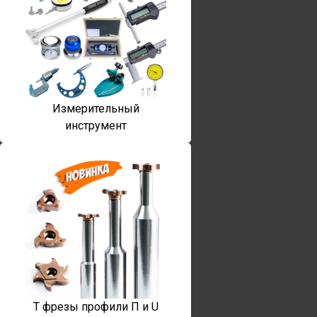
Измерительный
инструмент
T фрезы профили П и U