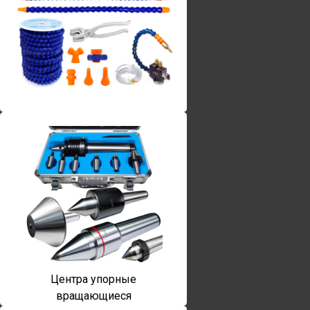
Винты torx
Центра упорные
вращающиеся