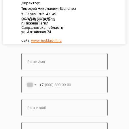
Директор:
Тимофей Николаевич Шепелев
т. +7 909−702−47−49
ООО "ИНСКЛАД"
т. +7(3435) 40-75-15
г. Нижний Тагил
Свердловская область
ул. Алтайская 74
сайт:
www. insklad-nt.ru
+7