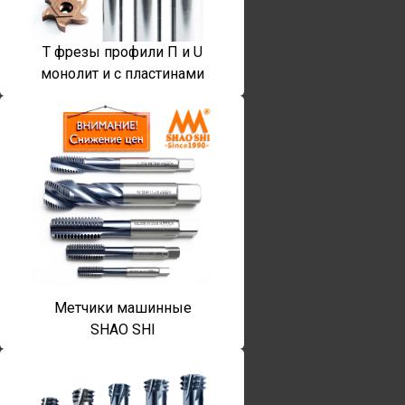
T фрезы профили П и U
монолит и с пластинами
Метчики машинные
SHAO SHI