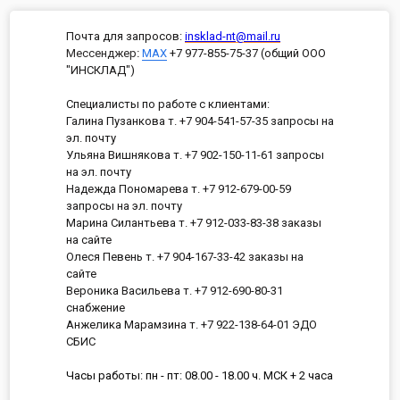
Почта для запросов:
insklad-nt@mail.ru
Мессенджер
:
MAX
+7 977-855-75-37 (общий ООО
"ИНСКЛАД")
Специалисты по работе с клиентами:
Галина Пузанкова т. +7 904-541-57-35 запросы на
эл. почту
Ульяна Вишнякова т. +7 902-150-11-61 запросы
на эл. почту
Надежда Пономарева т. +7 912-679-00-59
запросы на эл. почту
Марина Силантьева т. +7 912-033-83-38 заказы
на сайте
Олеся Певень т. +7 904-167-33-42 заказы на
сайте
Вероника Васильева т. +7 912-690-80-31
снабжение
Анжелика Марамзина т. +7 922-138-64-01 ЭДО
СБИС
Часы работы: пн - пт: 08.00 - 18.00 ч. МСК + 2 часа