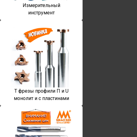
Измерительный
инструмент
T фрезы профили П и U
монолит и с пластинами