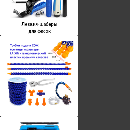
Лезвия-шаберы
для фасок
Винты torx