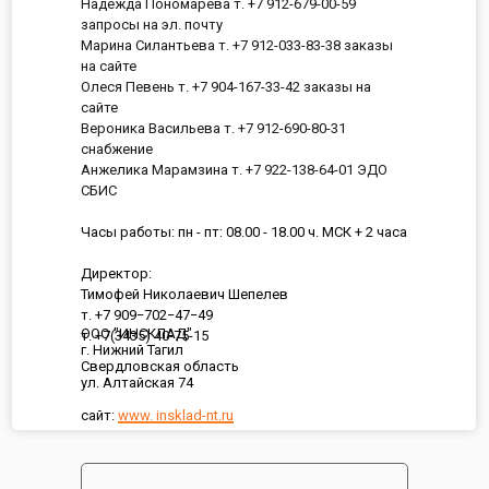
Надежда Пономарева т. +7 912-679-00-59
запросы на эл. почту
Марина Силантьева т. +7 912-033-83-38 заказы
на сайте
Олеся Певень т. +7 904-167-33-42 заказы на
сайте
Вероника Васильева т. +7 912-690-80-31
снабжение
Анжелика Марамзина т. +7 922-138-64-01 ЭДО
СБИС
Часы работы: пн - пт: 08.00 - 18.00 ч. МСК + 2 часа
Директор:
Тимофей Николаевич Шепелев
т. +7 909−702−47−49
ООО "ИНСКЛАД"
т. +7(3435) 40-75-15
г. Нижний Тагил
Свердловская область
ул. Алтайская 74
сайт:
www. insklad-nt.ru