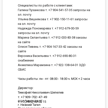
Специалисты по работе с клиентами:
Галина Пузанкова т. +7 904-541-57-35 запросы на
эл. почту
Ульяна Вишнякова т. +7 902-150-11-61 запросы
на эл. почту
Надежда Пономарева т. +7 912-679-00-59
запросы на эл. почту
Марина Силантьева т. +7 912-033-83-38 заказы
на сайте
Олеся Певень т. +7 904-167-33-42 заказы на
сайте
Вероника Васильева т. +7 912-690-80-31
снабжение
Анжелика Марамзина т. +7 922-138-64-01 ЭДО
СБИС
Часы работы: пн - пт: 08.00 - 18.00 ч. МСК + 2 часа
Директор:
Тимофей Николаевич Шепелев
т. +7 909−702−47−49
ООО "ИНСКЛАД"
т. +7(3435) 40-75-15
г. Нижний Тагил