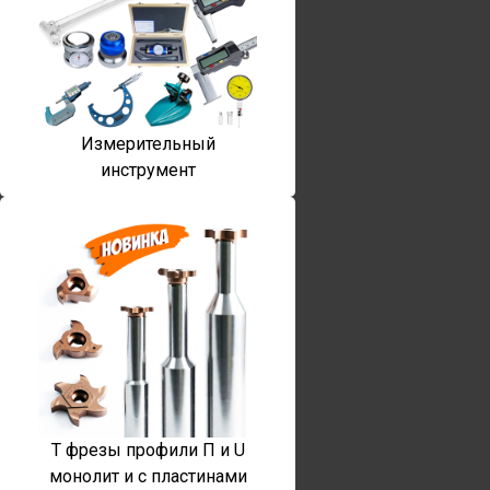
Измерительный
инструмент
T фрезы профили П и U
монолит и с пластинами