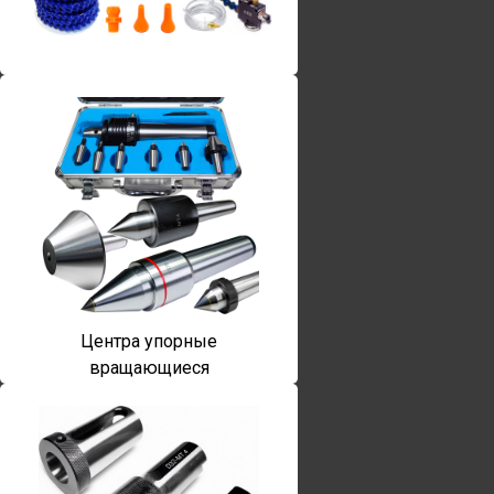
Винты torx
Центра упорные
вращающиеся