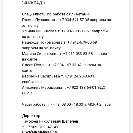
"ИНСКЛАД")
Специалисты по работе с клиентами:
Галина Пузанкова т. +7 904-541-57-35 запросы на
эл. почту
Ульяна Вишнякова т. +7 902-150-11-61 запросы
на эл. почту
Надежда Пономарева т. +7 912-679-00-59
запросы на эл. почту
Марина Силантьева т. +7 912-033-83-38 заказы
на сайте
Олеся Певень т. +7 904-167-33-42 заказы на
сайте
Вероника Васильева т. +7 912-690-80-31
снабжение
Анжелика Марамзина т. +7 922-138-64-01 ЭДО
СБИС
Часы работы: пн - пт: 08.00 - 18.00 ч. МСК + 2 часа
Директор:
Тимофей Николаевич Шепелев
т. +7 909−702−47−49
ООО "ИНСКЛАД"
т. +7(3435) 40-75-15