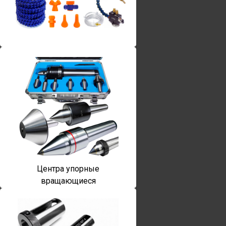
Винты torx
Центра упорные
вращающиеся