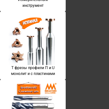
инструмент
T фрезы профили П и U
монолит и с пластинами