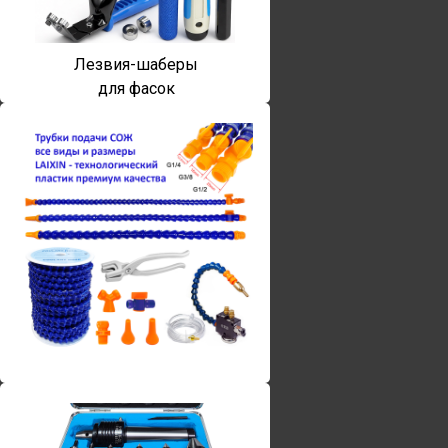
Лезвия-шаберы
для фасок
Винты torx