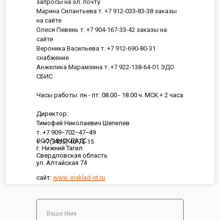
запросы на эл. почту
Марина Силантьева т. +7 912-033-83-38 заказы
на сайте
Олеся Певень т. +7 904-167-33-42 заказы на
сайте
Вероника Васильева т. +7 912-690-80-31
снабжение
Анжелика Марамзина т. +7 922-138-64-01 ЭДО
СБИС
Часы работы: пн - пт: 08.00 - 18.00 ч. МСК + 2 часа
Директор:
Тимофей Николаевич Шепелев
т. +7 909−702−47−49
ООО "ИНСКЛАД"
т. +7(3435) 40-75-15
г. Нижний Тагил
Свердловская область
ул. Алтайская 74
сайт:
www. insklad-nt.ru