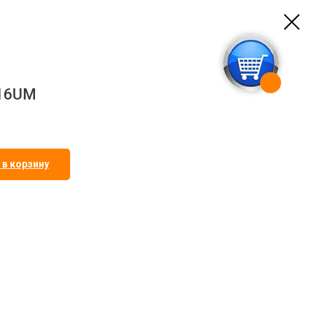
R16UM
 в корзину