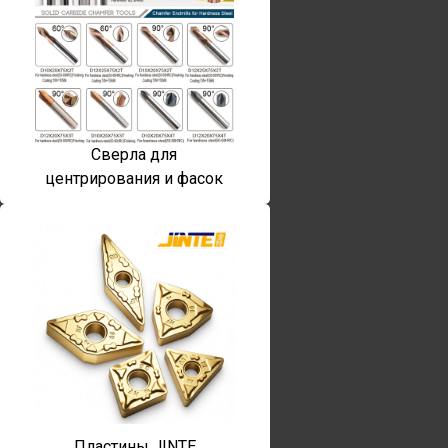
Сверла для
центрирования и фасок
Пластины JINTE