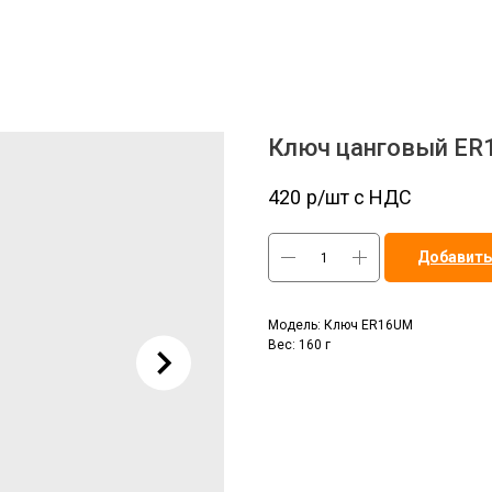
Ключ цанговый E
420
р/шт c НДС
Добавить
Модель: Ключ ER16UM
Вес: 160 г