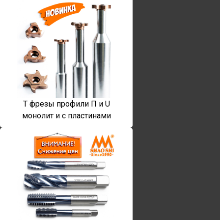
T фрезы профили П и U
монолит и с пластинами