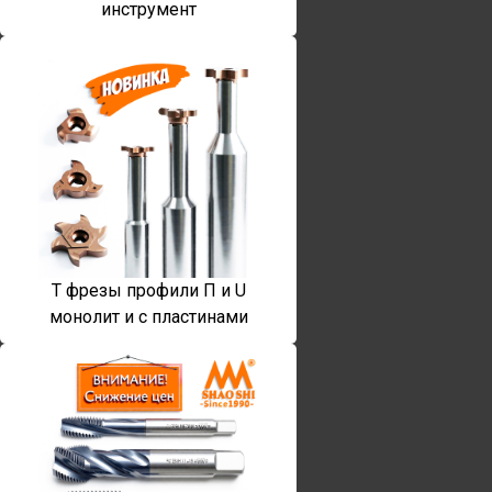
инструмент
T фрезы профили П и U
монолит и с пластинами