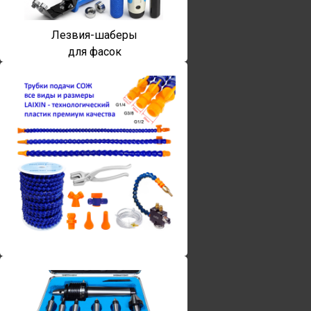
Лезвия-шаберы
для фасок
Винты torx