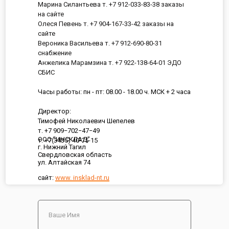
Марина Силантьева т. +7 912-033-83-38 заказы
на сайте
Олеся Певень т. +7 904-167-33-42 заказы на
сайте
Вероника Васильева т. +7 912-690-80-31
снабжение
Анжелика Марамзина т. +7 922-138-64-01 ЭДО
СБИС
Часы работы: пн - пт: 08.00 - 18.00 ч. МСК + 2 часа
Директор:
Тимофей Николаевич Шепелев
т. +7 909−702−47−49
ООО "ИНСКЛАД"
т. +7(3435) 40-75-15
г. Нижний Тагил
Свердловская область
ул. Алтайская 74
сайт:
www. insklad-nt.ru