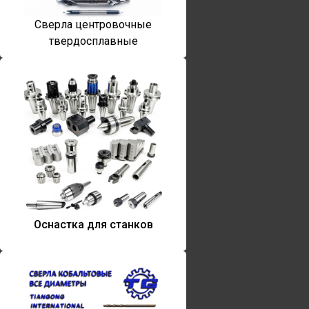
Сверла центровочные
твердосплавные
Оснастка для станков