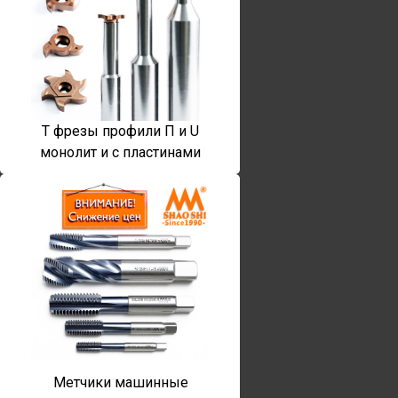
T фрезы профили П и U
монолит и с пластинами
Метчики машинные