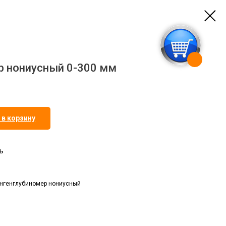
р нониусный 0-300 мм
 в корзину
ь
ангенглубиномер нониусный