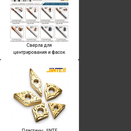
Сверла для
центрирования и фасок
Пластины JINTE