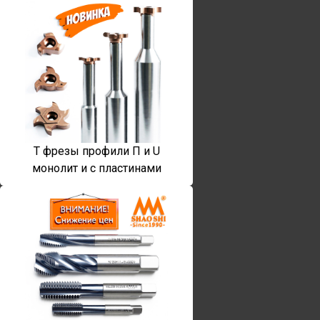
T фрезы профили П и U
монолит и с пластинами