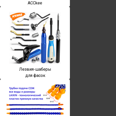
ACCkee
Лезвия-шаберы
для фасок