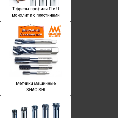
T фрезы профили П и U
монолит и с пластинами
Метчики машинные
SHAO SHI