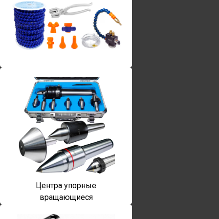
Винты torx
Центра упорные
вращающиеся