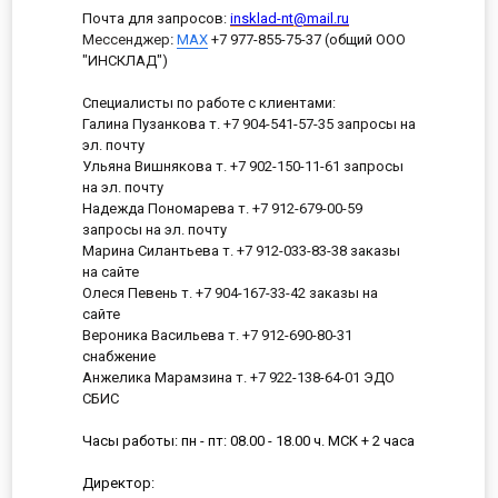
Почта для запросов:
insklad-nt@mail.ru
Мессенджер
:
MAX
+7 977-855-75-37 (общий ООО
"ИНСКЛАД")
Специалисты по работе с клиентами:
Галина Пузанкова т. +7 904-541-57-35 запросы на
эл. почту
Ульяна Вишнякова т. +7 902-150-11-61 запросы
на эл. почту
Надежда Пономарева т. +7 912-679-00-59
запросы на эл. почту
Марина Силантьева т. +7 912-033-83-38 заказы
на сайте
Олеся Певень т. +7 904-167-33-42 заказы на
сайте
Вероника Васильева т. +7 912-690-80-31
снабжение
Анжелика Марамзина т. +7 922-138-64-01 ЭДО
СБИС
Часы работы: пн - пт: 08.00 - 18.00 ч. МСК + 2 часа
Директор: