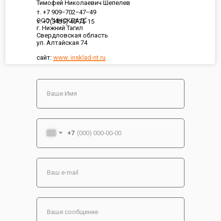
Тимофей Николаевич Шепелев
т. +7 909−702−47−49
ООО "ИНСКЛАД"
т. +7(3435) 40-75-15
г. Нижний Тагил
Свердловская область
ул. Алтайская 74
сайт:
www. insklad-nt.ru
+7