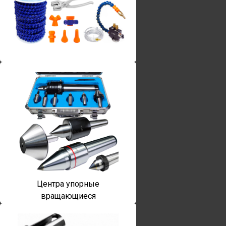
Винты torx
Центра упорные
вращающиеся