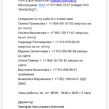
Почта для запросов:
insklad-nt@mail.ru
Мессенджер
:
MAX
+7 977-855-75-37 (общий ООО
"ИНСКЛАД")
Специалисты по работе с клиентами:
Галина Пузанкова т. +7 904-541-57-35 запросы на
эл. почту
Ульяна Вишнякова т. +7 902-150-11-61 запросы
на эл. почту
Надежда Пономарева т. +7 912-679-00-59
запросы на эл. почту
Марина Силантьева т. +7 912-033-83-38 заказы
на сайте
Олеся Певень т. +7 904-167-33-42 заказы на
сайте
Вероника Васильева т. +7 912-690-80-31
снабжение
Анжелика Марамзина т. +7 922-138-64-01 ЭДО
СБИС
Часы работы: пн - пт: 08.00 - 18.00 ч. МСК + 2 часа
Директор:
Тимофей Николаевич Шепелев