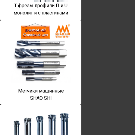
T фрезы профили П и U
монолит и с пластинами
Метчики машинные
SHAO SHI