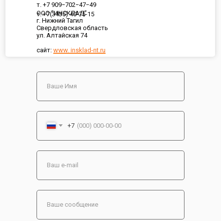
т. +7 909−702−47−49
ООО "ИНСКЛАД"
т. +7(3435) 40-75-15
г. Нижний Тагил
Свердловская область
ул. Алтайская 74
сайт:
www. insklad-nt.ru
+7