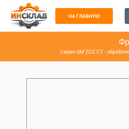
НА ГЛАВНУЮ
Фр
Серия GM ZCC.CT - обработк