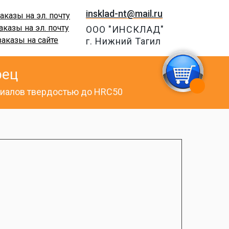
insklad-nt@mail.ru
аказы на эл. почту
аказы на эл. почту
ООО "ИНСКЛАД"
заказы на сайте
г. Нижний Тагил
рец
ериалов твердостью до HRC50