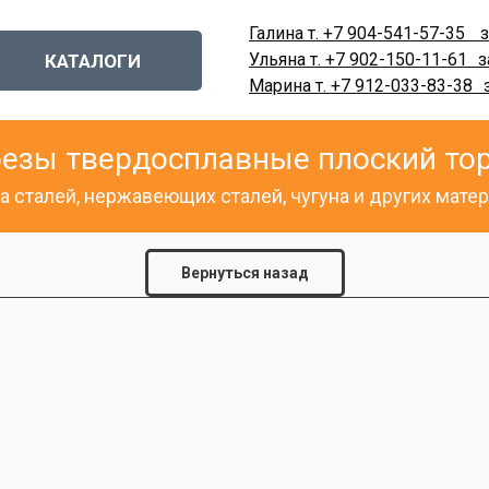
Галина т. +7 904-541-57-35
-
з
Ульяна т. +7 902-150-11-61
-
з
КАТАЛОГИ
Марина т. +7 912-033-83-38
-
езы твердосплавные плоский то
а сталей, нержавеющих сталей, чугуна и других мат
Вернуться назад