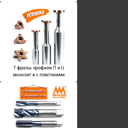
T фрезы профили П и U
монолит и с пластинами